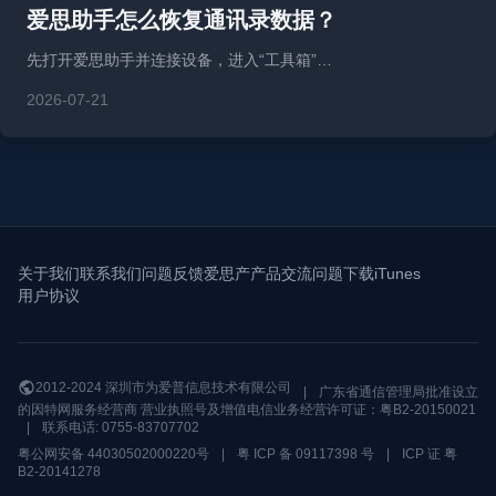
爱思助手怎么恢复通讯录数据？
先打开爱思助手并连接设备，进入“工具箱”…
2026-07-21
关于我们
联系我们
问题反馈
爱思产产品交流问题
下载iTunes
用户协议
2012-2024 深圳市为爱普信息技术有限公司
|
广东省通信管理局批准设立
的因特网服务经营商 营业执照号及增值电信业务经营许可证：粤B2-20150021
|
联系电话: 0755-83707702
粤公网安备 44030502000220号
|
粤 ICP 备 09117398 号
|
ICP 证 粤
B2-20141278