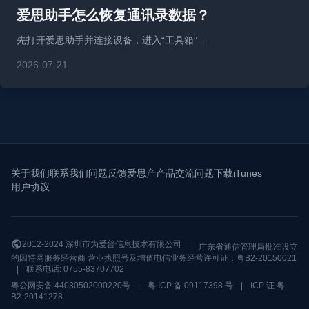
爱思助手怎么恢复通讯录数据？
先打开爱思助手并连接设备，进入“工具箱”…
2026-07-21
关于我们
联系我们
问题反馈
爱思产产品交流问题
下载iTunes
用户协议
2012-2024 深圳市为爱普信息技术有限公司
|
广东省通信管理局批准设立
的因特网服务经营商 营业执照号及增值电信业务经营许可证：粤B2-20150021
|
联系电话: 0755-83707702
粤公网安备 44030502000220号
|
粤 ICP 备 09117398 号
|
ICP 证 粤
B2-20141278